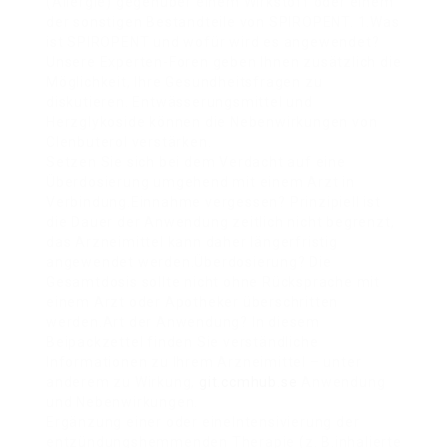
(Allergie) gegenüber einem Wirkstoff oder einem
der sonstigen Bestandteile von SPIROPENT. 1.Was
ist SPIROPENT und wofür wird es angewendet?
Unsere Experten-Foren geben Ihnen zusätzlich die
Möglichkeit, Ihre Gesundheitsfragen zu
diskutieren. Entwässerungsmittel und
Herzglykoside können die Nebenwirkungen von
Clenbuterol verstärken.
Setzen Sie sich bei dem Verdacht auf eine
Überdosierung umgehend mit einem Arzt in
Verbindung.Einnahme vergessen? Prinzipiell ist
die Dauer der Anwendung zeitlich nicht begrenzt,
das Arzneimittel kann daher längerfristig
angewendet werden.Überdosierung? Die
Gesamtdosis sollte nicht ohne Rücksprache mit
einem Arzt oder Apotheker überschritten
werden.Art der Anwendung? In diesem
Beipackzettel finden Sie verständliche
Informationen zu Ihrem Arzneimittel – unter
anderem zu Wirkung,
git.ccmhub.se
Anwendung
und Nebenwirkungen.
Ergänzung einer oder eineIntensivierung der
entzündungshemmenden Therapie (z. B.inhalierte