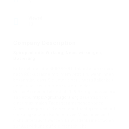
0
Viewed
13
Company Description
Spiropent mite Wirkung, Nebenwirkungen,
Dosierung
Bitte nehmen Sie SPIROPENT Tablettendaher erst
nach Rücksprache mit Ihrem Arzt ein, wenn Ihnen
bekanntist, dass Sie unter einer Unverträglichkeit
gegenüber bestimmtenZuckern leiden.
DiesesArzneimittel enthält 109,98 mg Lactose pro
Tablette,
https://git.anagora.org
dasentspricht
einer maximalen Tagesgesamtmenge vonca.
Auswirkungen auf die Verkehrstüchtigkeit und auf
die Fähigkeitzum Bedienen von Maschinen sind
nicht untersucht worden. Es wurdenkeine Studien
zur Auswirkung auf die menschliche