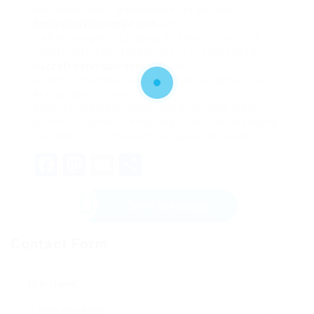
Kortikosteroide) wiederbewertet werden,
demo.playtubescript.com
um
dieAtemwegsentzündung zu beherrschen und
Langzeitschäden zuverhindern. In Fällenakuter,
buzzafricanmusic.com
sich rasch
verschlimmernder Dyspnoe muss umgehend ein
Arztaufgesucht werden.
Anderesympathomimetische Bronchodilatatoren
dürfen nur unter strengerärztlicher Überwachung
gleichzeitig mit Spiropent angewendetwerden.
Facebook
Mastodon
Email
Share
Send Message
Contact Form
User Name: