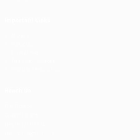
Important Links
About us
Contact us
Privacy Policy
Terms and Conditions
Refund and Returns Policy
Reach Us
F56, F Block
Greater Kailash
New Delhi -110034
(M) – +91 9876543210