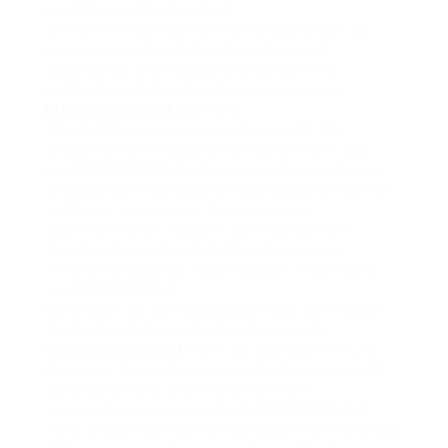
Fruchtbarkeitdurchgeführt.
SPIROPENTTabletten werden angewendet zur
symptomatischen Behandlungchronisch
obstruktiver Atemwegserkrankungen mit
rückbildungsfähigerAtemwegsverengung,
http://fanlibo.i234.me
wie z.
WelcheNebenwirkungen sind möglich? Wie
sindSPIROPENT Tabletten einzunehmen? Was
sindSPIROPENT Tabletten und wofür werden sie
angewendet? Allergische Hautreaktionen können
auftreten, wenn unser Immunsystem
überempfindlich reagiert. Zumeist nehmen
Atembeschwerden, Anfallshäufigkeit und
Anfallsintensität bei regelmäßiger Anwendung
von SPIROPENT ab.
Bitte lesen Sie die Packungsbeilage oder fragen
Sie bei Ihrem Arzt oder Apotheker nach,
git.veraskolivna.net
wenn Sie sich über Art und
Dauer der Anwendung sowie die Dosierung nicht
ganz sicher sind. 3.Wie ist SPIROPENT
einzunehmen/anzuwenden? SPIROPENT darf
nicht angewendet werden bei Überempfindlichkeit