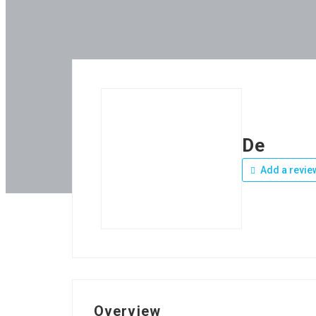
De
Add a revie
Overview