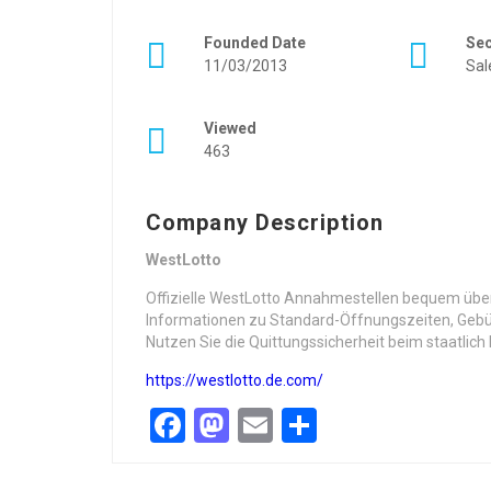
Founded Date
Se
11/03/2013
Sal
Viewed
463
Company Description
WestLotto
Offizielle WestLotto Annahmestellen bequem über d
Informationen zu Standard-Öffnungszeiten, Gebüh
Nutzen Sie die Quittungssicherheit beim staatlich l
https://westlotto.de.com/
Facebook
Mastodon
Email
Share