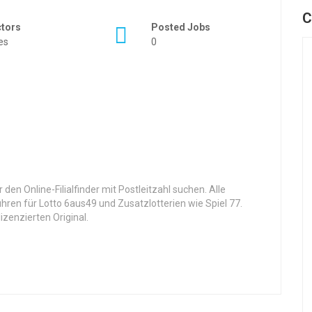
C
ctors
Posted Jobs
es
0
en Online-Filialfinder mit Postleitzahl suchen. Alle
ren für Lotto 6aus49 und Zusatzlotterien wie Spiel 77.
izenzierten Original.