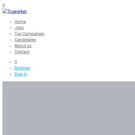
Home
Jobs
Top Companies
Candidates
About us
Contact
0
Register
Sign In