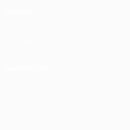
Quick Links
Register as Employer
Post New Job
Top Companies
Find Job
Important Links
About us
Contact us
Privacy Policy
Terms and Conditions
Refund and Returns Policy