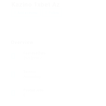
Kazino 1xbet Az
Add a review
Follow
Overview
Founded Date
21/12/1947
Sectors
Accounting
Posted Jobs
0