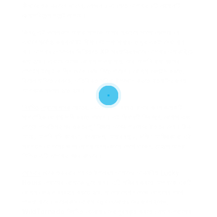
কীভাবে শুরু করবেন ভাবলে, লেভেল ১-এ যেতে আপনার ২টি লয়্যালটি
এক্সপেরিয়েন্স পয়েন্ট লাগবে।
কিন্তু এই ওয়েলকাম অফার সম্পর্কে আমার সবচেয়ে ভালো লেগেছে যে
এখানে সর্বোচ্চ ক্যাশআউট সীমা নেই—যা সাধারণত খুব একটা দেখা যায়
না। আপনার গেমপ্লের ভিত্তিতে XP স্বয়ংক্রিয়ভাবে আপনার অ্যাকাউন্টে
জমা হবে। এখানে অনেক বোনাস পাওয়া যায়, আর আপনি নানা ধরনের
স্পোর্টস ইভেন্ট ও লিগ থেকে বেছে নিতে পারেন। বোনাস ক্লেইম করতে,
রিয়েল মানিতে খেলতে, অতিরিক্ত সুবিধা উপভোগ করতে ইত্যাদির জন্য
আপনাকে সদস্য হতে হবে।
নিয়মিত
প্রোমোশনের
ক্ষেত্রে, খেলোয়াড়রা ব্যস্ত রাখার জন্য কয়েকটি
সাপ্তাহিক বোনাস দাবি করতে পারেন। এই ফিচারটি নিবন্ধন, বোনাস এবং
পেমেন্ট পদ্ধতিসহ সব গুরুত্বপূর্ণ বিষয়ে অনেক প্রশ্নের উত্তর দেয়। ঠিক
আছে, আপনি যদি কানাডা, বাংলাদেশ, আয়ারল্যান্ড, দক্ষিণ আফ্রিকা বা এই
স্বাগতম বোনাসের জন্য যোগ্য অন্য কোনো দেশে থাকেন, তাহলে আমরা
নিশ্চিত এটি আপনার নজর কাড়বে।
সোমবার
থেকে শুক্রবার পর্যন্ত উপলভ্য আমাদের আকর্ষণীয় Lucky
Hours প্রোমোর রোমাঞ্চে ডুবে যান। এটি সক্রিয় করতে আপনাকে একটি
বোনাস কোডও ব্যবহার করতে হবে, যা প্রোমোশন পেজে বোনাসের পাশে
পাওয়া যাবে। ওয়েলকাম বোনাস নতুন খেলোয়াড়দের জন্য হলেও,
WildTornado নিয়মিত খেলোয়াড়দের পুরস্কৃত করতে চলমান প্রোমোর