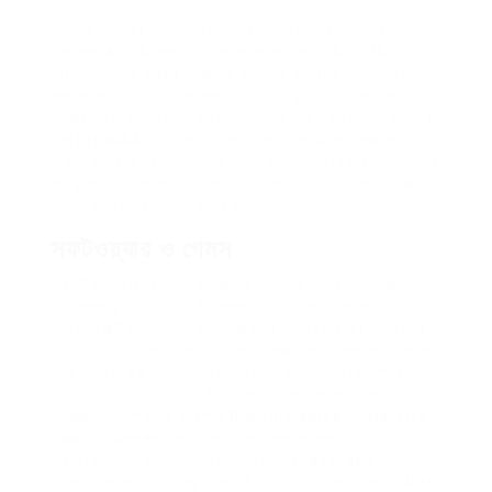
স্লট কোড: CS1 গেমভিত্তিক শতাংশ প্লে-থ্রু: নোট: সাপ্তাহিক
ক্যাশেবল A ৫০% সাপ্তাহিক বোনাস, সর্বোচ্চ বোনাস BDT /BDT
500 এবং স্লটে 45xb ওয়েজারিং শর্ত কোড: CSCB গেমভিত্তিক
শতাংশ প্লে-থ্রু: নোট: ক্যাসিনোটিতে এমন কিছু অত্যন্ত বিশ্বস্ত
অনলাইন ক্যাসিনো সফটওয়্যার ডেভেলপারের তৈরি জুয়ার কনটেন্ট রয়েছে।
নিচে KHOKA420 অনলাইন ক্যাসিনোতে খেলার ভালো দিকগুলো,
পাশাপাশি কিছু সীমাবদ্ধতা সম্পর্কে আরও জানতে পারবেন। যারা ক্যাসিনোর
লবি খুলবেন, তাদের সামনে অনেক ভিডিও স্লট আসবে এবং সব ধরনের
মানুষের জন্য যথেষ্ট বৈচিত্র্য রয়েছে।
সফটওয়্যার ও গেমস
সাইটটি দাবি করে যে এখানে দেওয়া সব গেমই ন্যায্য, কিন্তু আমরা
হোমপেজের ফুটারে কোনো তৃতীয় পক্ষের টেস্টিং এজেন্সির লোগো দেখিনি, এবং
সাধারণ T&C পেজেও এমন কোনো সংস্থার উল্লেখ পাইনি। গেমস নিয়ে
আমরা নিচে আরও কথা বলব এবং সবচেয়ে গুরুত্বপূর্ণ বিষয়গুলো আলোচনা
করব, যাতে খেলার আগে আপনি আসল তথ্য জানতে পারেন। উদাহরণ
হিসেবে, এমন ফিল্টার আছে যা দিয়ে আপনি আপনার পছন্দের সরবরাহকারী
অনুযায়ী খুঁজতে পারবেন, পাশাপাশি Bitcoin Games, Slots, Live
Casino Games এবং আরও অনেক অপশনের মধ্যে বেছে নিতে
পারবেন। নিচে বিস্তারিত বিবরণ দেওয়া হলো: Play Frank
খেলোয়াড়দের জন্য বেশ কিছু উদ্ভাবনী ফিচার এনেছে, যার মধ্যে 1500+