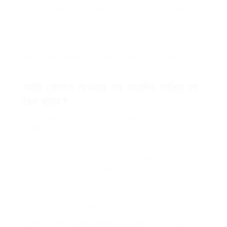
এতে নিশ্চিত হওয়া যায় যে গেমগুলো ন্যায্য, এবং খেলোয়াড়দের জন্য
সেগুলো কতটা অনুকূল।
এছাড়া, মনে রাখা জরুরি যে সব গেম উইজারিং শর্ত পূরণে সমানভাবে অবদান
রাখে না। এই দৈনিক ও ঘণ্টাভিত্তিক ড্রপগুলো প্রগ্রেসিভ জ্যাকপট, যা
Red Tiger Jackpot গেমে প্রতিটি বাজির একটি অংশ জমা হয়ে তৈরি
হয়।
আমি বোনাস পাওয়ার পর কতদিন পর্যন্ত তা
বৈধ থাকে?
এই স্পিনগুলোর সময় ৫টি ফ্রি স্পিন, x10 মাল্টিপ্লায়ার, বা আপনার বেটের
x500 নগদ পুরস্কারের মতো পুরস্কার ট্রিগার হতে পারে। এই ফ্রি স্পিন
ও ডিপোজিট বোনাসগুলোর জন্য ৫০x ওয়েজারিং শর্ত প্রযোজ্য, এবং
KHOKA420 কুপন কোডের মাধ্যমে এর কিছু ব্যবহার করা যায়।
ফেনুইয়েতে ক্যাসিনো নো ডিপোজিট বোনাস কোডস ফর ফ্রি স্পিনস ২০২৫
—অনেক স্ক্র্যাচ কার্ড নির্মাতা আক্ষরিক অর্থেই এই ধারণার ওপর ভর করে
এমন গেম বানায়, যেখানে কোনো না কোনোভাবে পিরামিড থাকে, তা খরচ করা
হোক বা তাদের সঙ্গে নিবন্ধন করা হোক।
চতুর্থ ডিপোজিট – ৫০০ বিডিটি পর্যন্ত ৫০%!
পঞ্চম ডিপোজিট – “Sweet Bonanza 1000” স্লট খেলতে ৫০০ বিডিটি