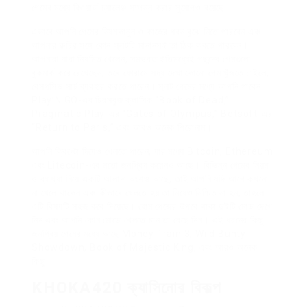
গেমের মধ্যে রিওয়ার্ড চ্যালেঞ্জ সম্পন্ন করার সুযোগও রয়েছে।
এভাবে আপনি গেমের নিয়মকানুন ও কাজের ধরন বুঝে নিতে পারবেন এবং
আপনার রুচির সঙ্গে কোন স্লটটি মানানসই তা ঠিক করতে পারবেন।
আপনারা যারা নিয়মিত খেলেন, সম্ভবত ইতিমধ্যেই পছন্দের গেমগুলো
বুকমার্ক করে রেখেছেন; তবে ফোরামে সদ্য দেখা কোনো গেম খুঁজতে চাইলে,
রেসপন্সিভ সার্চ ব্যবহার করতে পারেন। স্লট গেমের মধ্যে আপনি পাবেন
Play’N GO-এর চিরসবুজ ক্লাসিক “Book of Dead,”
Pragmatic Play-এর “Gates of Olympus,” Betsoft-এর
“Return to Paris,” এবং আরও অনেক শিরোনাম।
আপনি ক্রিপ্টো দিয়েও খেলতে পারেন, যার মধ্যে Bitcoin, Ethereum
এবং Litecoin-এর মতো জনপ্রিয় কয়েনও আছে। বিভিন্ন গেমের নিয়ম
ও ব্যাখ্যা নিয়ে একটি আলাদা অংশও আছে, তাই আপনি যদি আগে কখনো
না খেলে থাকেন এবং কীভাবে খেলতে হয় তা নিয়েও নিশ্চিত না হন, তাহলে
এটি বিষয়টি সহজ করে দিয়েছে। হোম পেজের উপরে থাকা দুইটি মোড দেখে
নিন এবং আপনি কোন মোডে খেলতে চান তা বেছে নিন। এই ধরনের কিছু
জনপ্রিয় গেমের মধ্যে আছে Money Train 3, Wild Bunty
Showdown, Book of Majestic King, এবং আরও অনেক
কিছু।
KHOKA420 ক্যাসিনোর বিকল্প