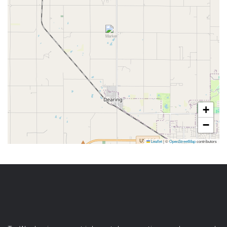
+
−
Leaflet
|
©
OpenStreetMap
contributors