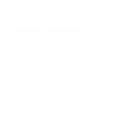
Viewed
14
Company Description
Uitgebreid overzicht in Spicy Casino in 2026
Navigeren in de uitgebreide jungle van online
casino’s kan lastig zijn. Maar, Spicy Casino doet
dat u anno 2026 zeer makkelijk. Dit portaal is zijn
identiteit gevestigd als een centrum van
betrouwbaarheid en vernieuwing. Wanneer we
kijken naar de verbeteringen in 2026, merken we
dat Spicy Casino nooit genoegen pakt met een
minder positie. Het drift naar perfectie wordt
zichtbaar in elk pixel van de interface. Bezoekers
vanuit de hele sector waarderen de manier hoe
plezier en gemak hand in hand werken. Het vormt
de krachtige factor die Spicy Casino zo hoog
heeft gebracht. Bij dit casino gaat het niet enkel
om de opbrengst, maar vooral om de totale
belevenis vanaf de initiële bezoek tot de