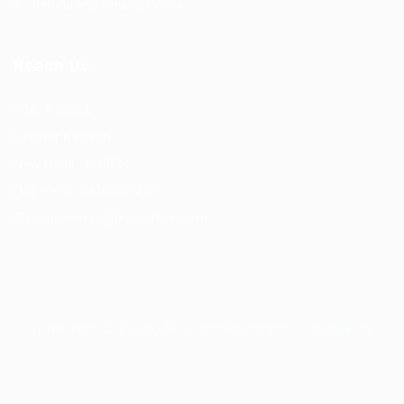
Refund and Returns Policy
Reach Us
F56, F Block
Greater Kailash
New Delhi -110034
(M) – +91 9876543210
(Email) – mail@truworker.com
Truworker © 2026, All Right Reserved - by
Eyecix