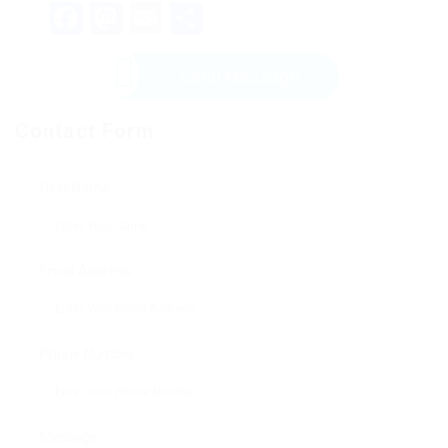
Facebook
Mastodon
Email
Share
Send Message
Contact Form
User Name:
Email Address:
Phone Number:
Message: