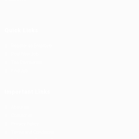
Quick Links
Register as Employer
Post New Job
Top Companies
Find Job
Important Links
About us
Contact us
Privacy Policy
Terms and Conditions