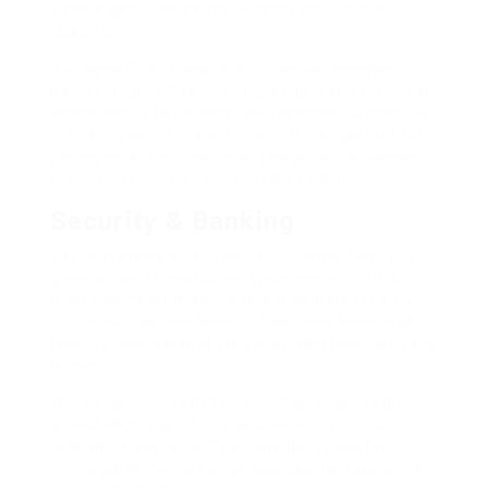
andere gebruikers kunt vechten voor mooie
jackpots.
Wat betreft de duidelijkheid rond beloningen,
hanteert Spicy Casino het principe van eerlijkheid.
Iedere bonus bevat begrijpelijke voorwaarden die
vrij van geheime clausules worden opgesteld. Dit
proces mijkt onduidelijkheid na afloop, waardoor u
met vol vertrouwen kunt spelen en winnen.
Security & Banking
Veiligheid is de pijler van Spicy Casino. Door het
gebruik van AI-gestuurde systemen is in 2026
iedere vorm tot misbruik direct geblokkeerd. Uw
informatie worden beveiligd op sterk beveiligde
locaties, wat garandeert dat derden nooit toegang
krijgen.
Wat betalingen betreft, Spicy Casino accepteert
vrijwel elk moderne transactievorm. Of u nu
gebruikt maakt voor de veilige banktransfer,
online portemonnee of geavanceerde tokens, de