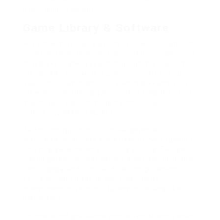
uiteindelijke cashout.
Game Library & Software
Het aanwezige hart van ieder succesvol platform
vormt de selectie. Spicy Casino stelt in 2026 nooit
in gebreke. Dankzij vele honderden titels wordt
men bij elke voorkeur iets te vinden. Of het nu
gaat om de razendsnelle Jackpot gokkasten tot
meeslepende thema games, de standard is altijd
maximaal. De beelden ogen sinds 2026
verbazingwekkend scherp.
Partnerschappen met toonaangevende
softwareleveranciers zoals Betsoft, Microgaming
en Ezugi garanderen een veilig verloop. Elk spel is
streng getest voordat het live komt. Op die manier
bent u gegarandeerd dat de winmogelijkheden
eerlijk blijven en dat de techniek nimmer
mankementen vertoont tijdens de belangrijke
momenten.
Tevens is het gebruikersgemak van de spelzoeker