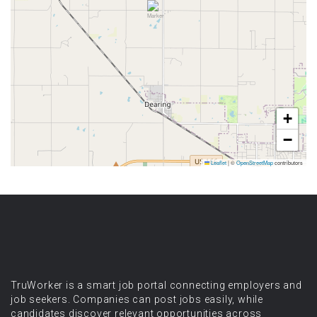
+
−
Leaflet
|
©
OpenStreetMap
contributors
TruWorker is a smart job portal connecting employers and
job seekers. Companies can post jobs easily, while
candidates discover relevant opportunities across